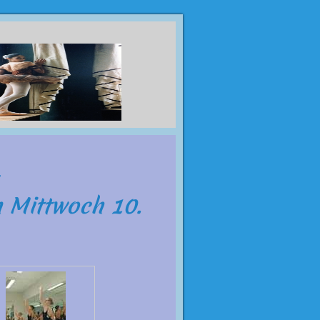
allett-
 Mittwoch 10.
z.