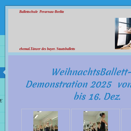
Ballettschule Perarnau-Beelitz
ehemal.Tänzer des bayer. Staatsballetts
WeihnachtsB
Demonstration 2025 von
bis 16. De
IE