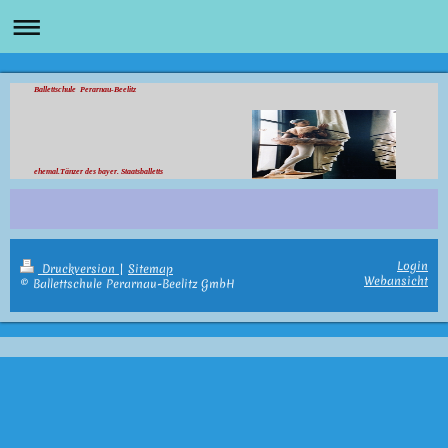
Ballettschule Perarnau-Beelitz
ehemal.Tänzer des bayer. Staatsballetts
Login
Druckversion
|
Sitemap
Webansicht
© Ballettschule Perarnau-Beelitz GmbH