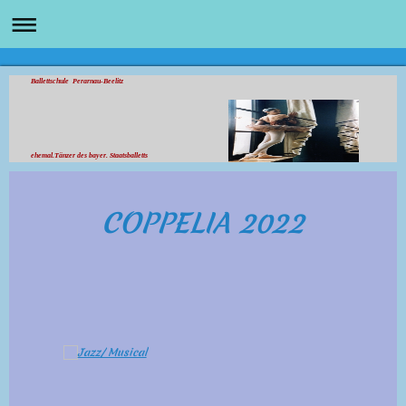
Ballettschule Perarnau-Beelitz
ehemal.Tänzer des bayer. Staatsballetts
COPPELIA 2022