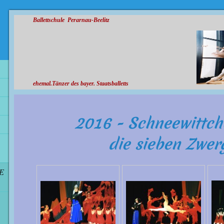
Ballettschule Perarnau-Beelitz
ehemal.Tänzer des bayer. Staatsballetts
2016 - Schneewit
die sieben Zw
IE