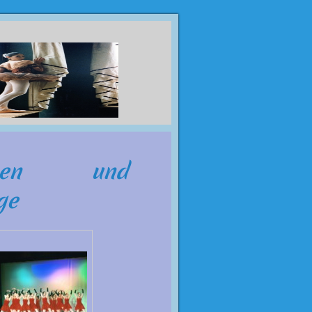
tchen und
erge